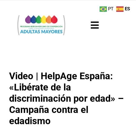
Saltar
contenido
PT
ES
al
contenido
Toggle
Navigation
Sobre el Programa
Noticias
Video | HelpAge España:
Actividades
«Libérate de la
discriminación por edad» –
Boletín
Campaña contra el
Buenas Prácticas
edadismo
Recursos