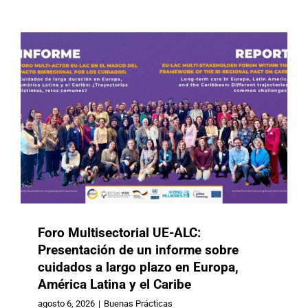
Buscar:
Foro Multisectorial UE-ALC:
Presentación de un informe sobre
cuidados a largo plazo en Europa,
Colombia: Reglamenta la profesión
América Latina y el Caribe
de Gerontología y fortalece el
desarrollo institucional del campo
agosto 6, 2026
|
Buenas Prácticas