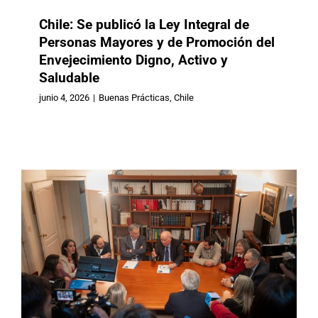
Chile: Se publicó la Ley Integral de
Personas Mayores y de Promoción del
Envejecimiento Digno, Activo y
Uruguay: El Ejecutivo y Fundación
Saludable
Astur acuerdan pautas de
cooperación técnica en materia de
junio 4, 2026
|
Buenas Prácticas
,
Chile
vejez y cuidados
Buenas Prácticas
Uruguay