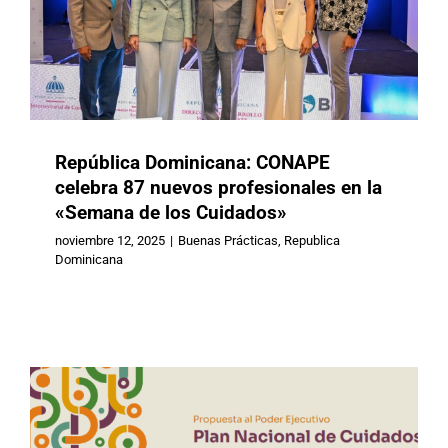
República Dominicana: CONAPE
celebra 87 nuevos profesionales en la
«Semana de los Cuidados»
Uruguay: Nuevo Plan Nacional de
noviembre 12, 2025
|
Buenas Prácticas
,
Republica
Dominicana
Cuidados 2026-2030
Buenas Prácticas
Uruguay