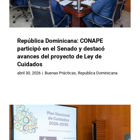
República Dominicana: CONAPE
participó en el Senado y destacó
avances del proyecto de Ley de
Cuidados
Uruguay: Lanzamiento del Plan
Nacional de Cuidados 2026-2030
abril 30, 2026
|
Buenas Prácticas
,
Republica Dominicana
Buenas Prácticas
Uruguay