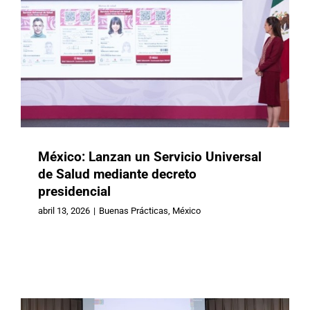
México: Lanzan un Servicio Universal
de Salud mediante decreto
presidencial
Brasil: El país se sumó a la Red
Mundial de Ciudades y Comunidades
abril 13, 2026
|
Buenas Prácticas
,
México
Amigables con las Personas
Mayores de la OMS
Brasil
Buenas Prácticas