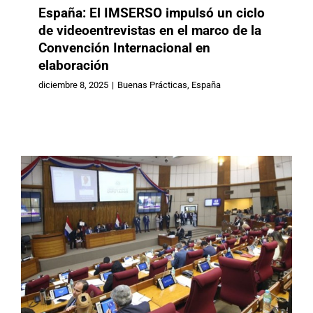
España: El IMSERSO impulsó un ciclo
de videoentrevistas en el marco de la
Convención Internacional en
Paraguay: El país completó el
elaboración
trámite legislativo para la adhesión a
diciembre 8, 2025
|
Buenas Prácticas
,
España
la Convención Interamericana
Buenas Prácticas
Paraguay