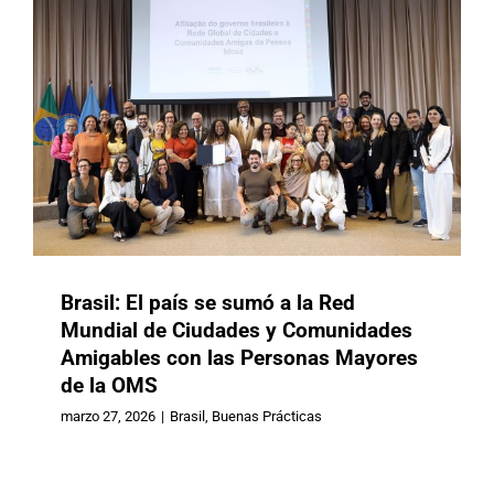
Brasil: El país se sumó a la Red
Mundial de Ciudades y Comunidades
Amigables con las Personas Mayores
de la OMS
España: Marco Estratégico Estatal
de Soledades (2026-2030)
marzo 27, 2026
|
Brasil
,
Buenas Prácticas
Buenas Prácticas
España