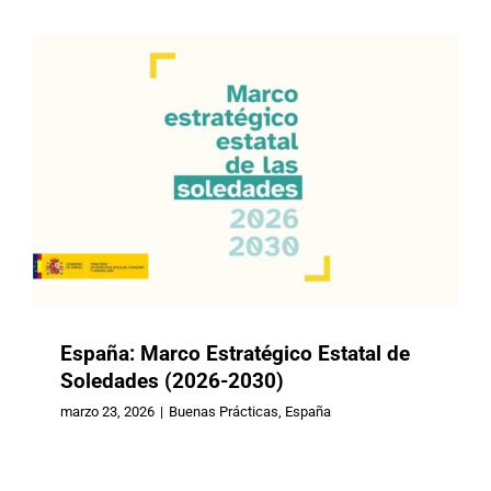
España: Marco Estratégico Estatal de
Soledades (2026-2030)
Chile: Se publicó el Plan Nacional de
marzo 23, 2026
|
Buenas Prácticas
,
España
Demencia 2025-2035, un nuevo
paradigma en salud pública y