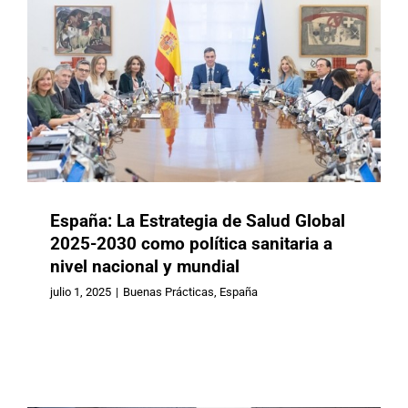
España: La Estrategia de Salud Global
2025-2030 como política sanitaria a
nivel nacional y mundial
México: ISSSTE condona deuda del
FOVISSSTE a personas de 80 años y
julio 1, 2025
|
Buenas Prácticas
,
España
más y fortalece el derecho a la
vivienda en la vejez
Buenas Prácticas
México