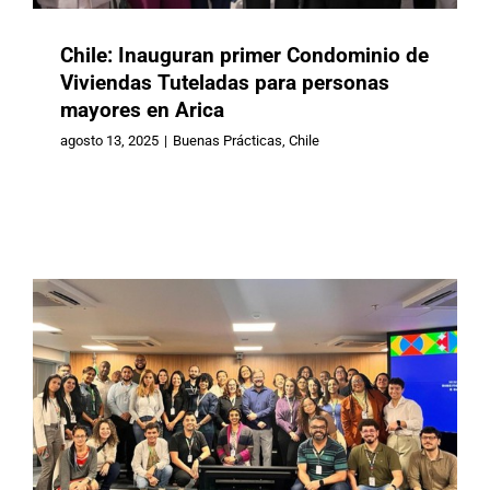
Chile: Inauguran primer Condominio de
Viviendas Tuteladas para personas
mayores en Arica
Brasil: Formación para fortalecer la
atención de denuncias sobre
agosto 13, 2025
|
Buenas Prácticas
,
Chile
violaciones a los derechos de
personas mayores
Brasil
Buenas Prácticas