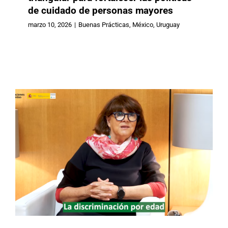
de cuidado de personas mayores
España: El IMSERSO impulsó un
ciclo de videoentrevistas en el
marzo 10, 2026
|
Buenas Prácticas
,
México
,
Uruguay
marco de la Convención
Internacional en elaboración
Buenas Prácticas
España