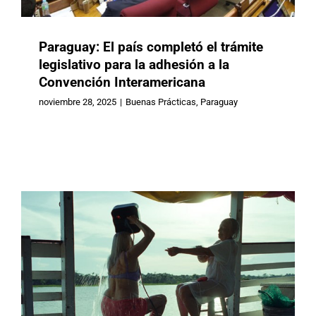
Paraguay: El país completó el trámite
legislativo para la adhesión a la
Convención Interamericana
Brasil: «Media Entrada», «O Último
noviembre 28, 2025
|
Buenas Prácticas
,
Paraguay
Azul» y el derecho a la cultura de las
personas mayores
Brasil
Buenas Prácticas