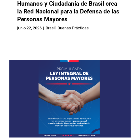
Humanos y Ciudadanía de Brasil crea
la Red Nacional para la Defensa de las
Chile: Se publicó la Ley Integral de
Personas Mayores
Personas Mayores y de Promoción
del Envejecimiento Digno, Activo y
junio 22, 2026
|
Brasil
,
Buenas Prácticas
Saludable
Buenas Prácticas
Chile