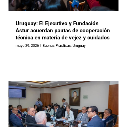
Uruguay: El Ejecutivo y Fundación
Astur acuerdan pautas de cooperación
técnica en materia de vejez y cuidados
República Dominicana: CONAPE
participó en el Senado y destacó
mayo 29, 2026
|
Buenas Prácticas
,
Uruguay
avances del proyecto de Ley de
Cuidados
Buenas Prácticas
Republica Dominicana