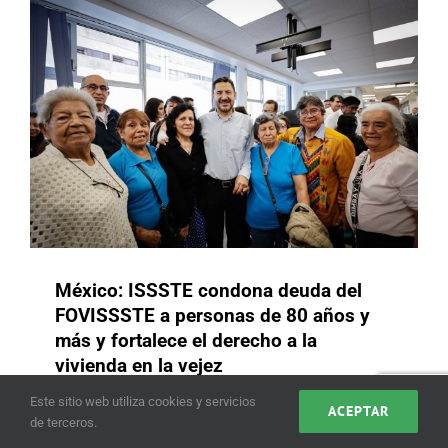
México: ISSSTE condona deuda del
FOVISSSTE a personas de 80 años y
más y fortalece el derecho a la
República Dominicana: CONAPE
vivienda en la vejez
impulsa la profesionalización y
empleabilidad de personas
julio 1, 2025
|
Buenas Prácticas
,
México
Este sitio web utiliza cookies y servicios
ACEPTAR
cuidadoras
de terceros.
Buenas Prácticas
Republica Dominicana