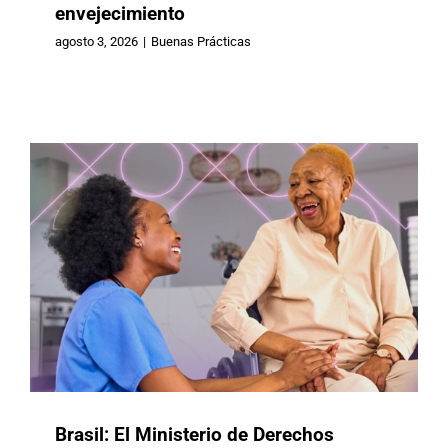
envejecimiento
Humanos y Ciudadanía de Brasil
crea la Red Nacional para la Defensa
agosto 3, 2026
|
Buenas Prácticas
de las Personas Mayores
Brasil
Buenas Prácticas
Brasil: El Ministerio de Derechos