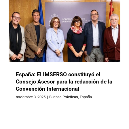
España: El IMSERSO constituyó el
Consejo Asesor para la redacción de la
Convención Internacional
España: Nuevo Centro de
noviembre 3, 2025
|
Buenas Prácticas
,
España
Documentación Virtual del IMSERSO
Buenas Prácticas
España