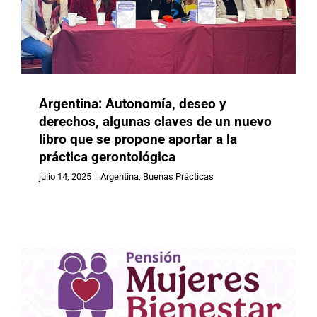
Argentina: Autonomía, deseo y
derechos, algunas claves de un nuevo
libro que se propone aportar a la
práctica gerontológica
México: Se amplía el Programa
«Pensión Mujeres Bienestar»
julio 14, 2025
|
Argentina
,
Buenas Prácticas
Buenas Prácticas
México