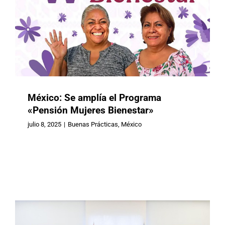
México: Se amplía el Programa
«Pensión Mujeres Bienestar»
julio 8, 2025
|
Buenas Prácticas
,
México
España: La Estrategia de Salud
Global 2025-2030 como política
sanitaria a nivel nacional y mundial
Buenas Prácticas
España