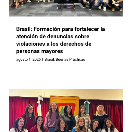
Brasil: Formación para fortalecer la
atención de denuncias sobre
violaciones a los derechos de
Argentina: Autonomía, deseo y
personas mayores
derechos, algunas claves de un
nuevo libro que se propone aportar a
agosto 1, 2025
|
Brasil
,
Buenas Prácticas
la práctica gerontológica
Argentina
Buenas Prácticas