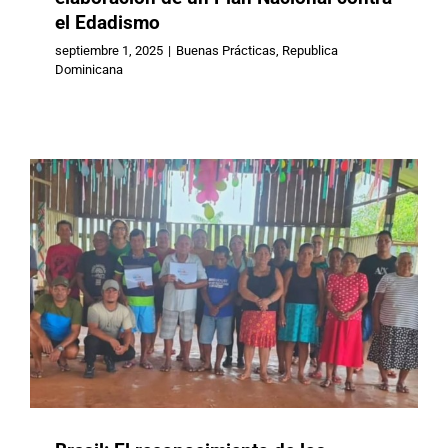
Brasil: El reconocimiento de los
el Edadismo
derechos de las personas mayores
septiembre 1, 2025
|
Buenas Prácticas
,
Republica
indígenas
Dominicana
Brasil
Buenas Prácticas