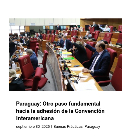
Paraguay: Otro paso fundamental
hacia la adhesión de la Convención
Interamericana
República Dominicana: CONAPE
abre consulta ciudadana hacia la
septiembre 30, 2025
|
Buenas Prácticas
,
Paraguay