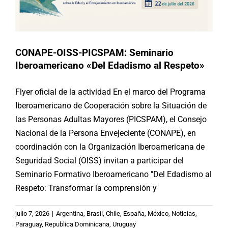
CONAPE-OISS-PICSPAM: Seminario
Iberoamericano «Del Edadismo al Respeto»
Flyer oficial de la actividad En el marco del Programa
Iberoamericano de Cooperación sobre la Situación de
las Personas Adultas Mayores (PICSPAM), el Consejo
Nacional de la Persona Envejeciente (CONAPE), en
coordinación con la Organización Iberoamericana de
Seguridad Social (OISS) invitan a participar del
Seminario Formativo Iberoamericano "Del Edadismo al
Respeto: Transformar la comprensión y
AECID-IMSERSO: Iberoamérica
julio 7, 2026
|
Argentina
,
Brasil
,
Chile
,
España
,
México
,
Noticias
,
busca consolidar una posición
Paraguay
,
Republica Dominicana
,
Uruguay