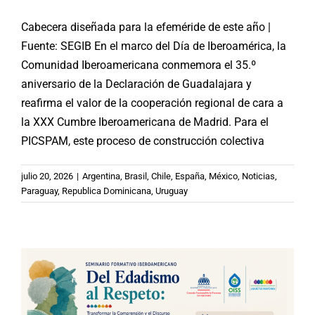
Cabecera diseñada para la efeméride de este año |
Fuente: SEGIB En el marco del Día de Iberoamérica, la
Comunidad Iberoamericana conmemora el 35.º
aniversario de la Declaración de Guadalajara y
reafirma el valor de la cooperación regional de cara a
la XXX Cumbre Iberoamericana de Madrid. Para el
PICSPAM, este proceso de construcción colectiva
CONAPE-OISS-PICSPAM: Seminario
julio 20, 2026
|
Argentina
,
Brasil
,
Chile
,
España
,
México
,
Noticias
,
Iberoamericano «Del Edadismo al
Paraguay
,
Republica Dominicana
,
Uruguay
Respeto»
Argentina
Brasil
Chile
España
México
Noticias
Paraguay
Republica Dominicana
Uruguay