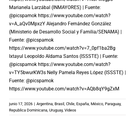
Marianela Larzábal (INMAYORES) | Fuente:
@picspamok https://www.youtube.com/watch?
v=A_aQv0MpxzY Alejandro Fernández González
(Ministerio de Desarrollo Social y Familia/SENAMA) |
Fuente: @picspamok
https://www.youtube.com/watch?v=7_0pf1ba2Bg
Ixtayul Leopoldo Aldama Santos (ISSSTE) | Fuente:
@picspamok https://www.youtube.com/watch?
v=TY5bwurKW3s Nelly Pamela Reyes López (ISSSTE) |
Fuente: @picspamok
https://www.youtube.com/watch?v=AQb8qY9gZxM
junio 17, 2026
|
Argentina
,
Brasil
,
Chile
,
España
,
México
,
Paraguay
,
Republica Dominicana
,
Uruguay
,
Videos