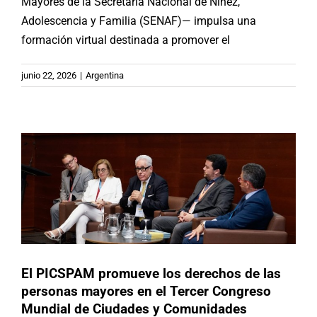
Mayores de la Secretaría Nacional de Niñez,
Adolescencia y Familia (SENAF)— impulsa una
formación virtual destinada a promover el
El PICSPAM promueve los derechos
de las personas mayores en el
junio 22, 2026
|
Argentina
Tercer Congreso Mundial de
Ciudades y Comunidades Amigables
Argentina
Brasil
Chile
España
México
Noticias
Paraguay
Republica Dominicana
Uruguay
El PICSPAM promueve los derechos de las
personas mayores en el Tercer Congreso
Mundial de Ciudades y Comunidades