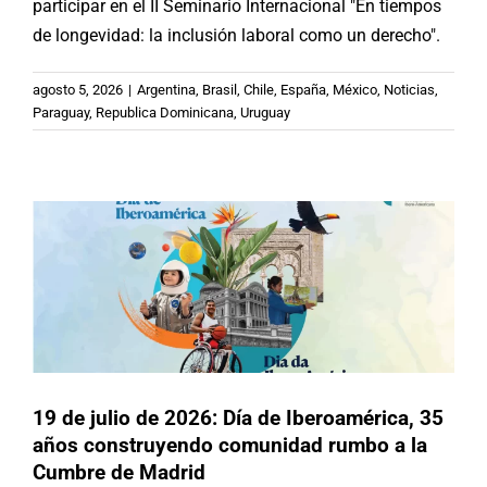
participar en el II Seminario Internacional "En tiempos
de longevidad: la inclusión laboral como un derecho".
19 de julio de 2026: Día de
agosto 5, 2026
|
Argentina
,
Brasil
,
Chile
,
España
,
México
,
Noticias
,
Iberoamérica, 35 años construyendo
Paraguay
,
Republica Dominicana
,
Uruguay
comunidad rumbo a la Cumbre de
Madrid
Argentina
Brasil
Chile
España
México
Noticias
Paraguay
Republica Dominicana
Uruguay
19 de julio de 2026: Día de Iberoamérica, 35
años construyendo comunidad rumbo a la
Cumbre de Madrid