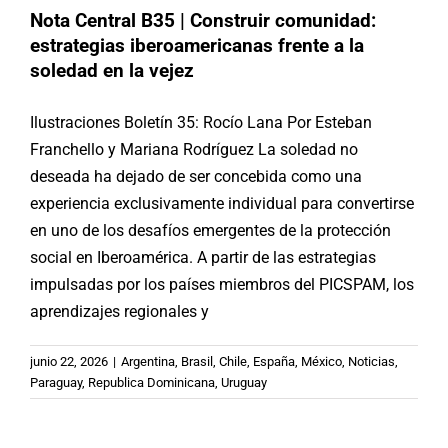
Nota Central B35 | Construir comunidad:
estrategias iberoamericanas frente a la
soledad en la vejez
Ilustraciones Boletín 35: Rocío Lana Por Esteban
Franchello y Mariana Rodríguez La soledad no
deseada ha dejado de ser concebida como una
experiencia exclusivamente individual para convertirse
en uno de los desafíos emergentes de la protección
social en Iberoamérica. A partir de las estrategias
impulsadas por los países miembros del PICSPAM, los
aprendizajes regionales y
#15J2026 | Argentina: Herramientas
junio 22, 2026
|
Argentina
,
Brasil
,
Chile
,
España
,
México
,
Noticias
,
prácticas contra el maltrato hacia
Paraguay
,
Republica Dominicana
,
Uruguay
las personas mayores y para el
fortalecimiento de entornos seguros