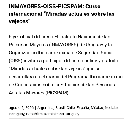
INMAYORES-OISS-PICSPAM: Curso
internacional “Miradas actuales sobre las
vejeces”
Flyer oficial del curso El Instituto Nacional de las
Personas Mayores (INMAYORES) de Uruguay y la
Organización Iberoamericana de Seguridad Social
(OISS) invitan a participar del curso online y gratuito
“Miradas actuales sobre las vejeces” que se
desarrollará en el marco del Programa Iberoamericano
de Cooperación sobre la Situación de las Personas
Adultas Mayores (PICSPAM)
SENAMA-USEK-PICSPAM: Segundo
agosto 5, 2026
|
Argentina
,
Brasil
,
Chile
,
España
,
México
,
Noticias
,
Seminario Internacional sobre
Paraguay
,
Republica Dominicana
,
Uruguay
Inclusión laboral y longevidad
Argentina
Brasil
Chile
España
México
Noticias