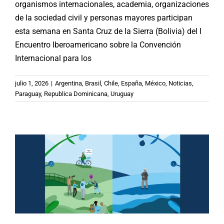
organismos internacionales, academia, organizaciones
de la sociedad civil y personas mayores participan
esta semana en Santa Cruz de la Sierra (Bolivia) del I
Encuentro Iberoamericano sobre la Convención
Internacional para los
Nota Central B35 | Construir
julio 1, 2026
|
Argentina
,
Brasil
,
Chile
,
España
,
México
,
Noticias
,
comunidad: estrategias
Paraguay
,
Republica Dominicana
,
Uruguay
iberoamericanas frente a la soledad
en la vejez
Argentina
Brasil
Chile
España
México
Noticias
Paraguay
Republica Dominicana
Uruguay