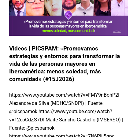
Videos | PICSPAM: «Promovamos
estrategias y entornos para transformar la
vida de las personas mayores en
Iberoamérica: menos soledad, más
comunidad» (#15J2026)
https://www.youtube.com/watch?v=FMY9nBohP2I
Alexandre da Silva (MDHC/SNDPI) | Fuente:
@picspamok https://www.youtube.com/watch?
v=12eoCdZS7DI Maite Sancho Castiello (IMSERSO) |
Fuente: @picspamok
https://www.youtube.com/watch?v=7N6PIii5gpc