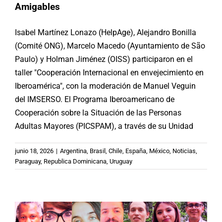
Amigables
Isabel Martínez Lonazo (HelpAge), Alejandro Bonilla
(Comité ONG), Marcelo Macedo (Ayuntamiento de São
Paulo) y Holman Jiménez (OISS) participaron en el
taller "Cooperación Internacional en envejecimiento en
Iberoamérica", con la moderación de Manuel Veguin
del IMSERSO. El Programa Iberoamericano de
Cooperación sobre la Situación de las Personas
Adultas Mayores (PICSPAM), a través de su Unidad
Videos | PICSPAM: «Promovamos
estrategias y entornos para
junio 18, 2026
|
Argentina
,
Brasil
,
Chile
,
España
,
México
,
Noticias
,
transformar la vida de las personas
Paraguay
,
Republica Dominicana
,
Uruguay
mayores en Iberoamérica: menos
soledad, más comunidad»
(#15J2026)
Argentina
Brasil
Chile
España
México
Paraguay
Republica Dominicana
Uruguay
Videos