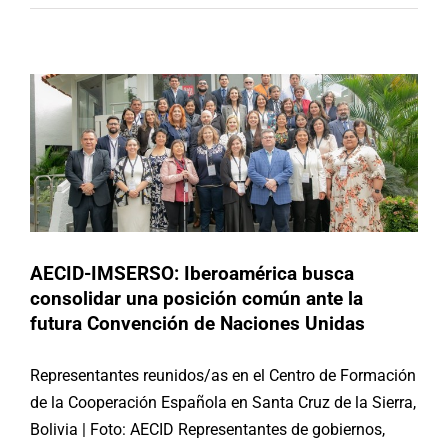
común ante la futura Convención de
Naciones Unidas
Argentina
Brasil
Chile
España
México
Noticias
Paraguay
Republica Dominicana
Uruguay
AECID-IMSERSO: Iberoamérica busca
consolidar una posición común ante la
futura Convención de Naciones Unidas
Representantes reunidos/as en el Centro de Formación
de la Cooperación Española en Santa Cruz de la Sierra,
Bolivia | Foto: AECID Representantes de gobiernos,