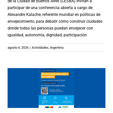
de la Ciudad de Buenos Aires (CESBA) invitan a
participar de una conferencia abierta a cargo de
Alexandre Kalache, referente mundial en políticas de
envejecimiento, para debatir cómo construir ciudades
donde todas las personas puedan envejecer con
igualdad, autonomía, dignidad, participación
INMAYORES-OISS-PICSPAM: Curso
internacional “Miradas actuales
agosto 6, 2026
|
Actividades
,
Argentina
sobre las vejeces”
Argentina
Brasil
Chile
España
México
Noticias
Paraguay
Republica Dominicana
Uruguay