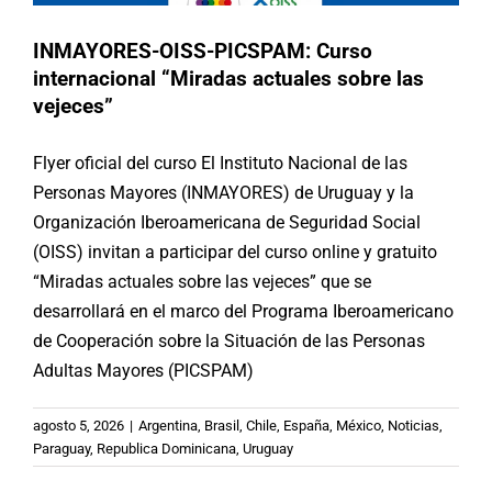
INMAYORES-OISS-PICSPAM: Curso
internacional “Miradas actuales sobre las
vejeces”
Flyer oficial del curso El Instituto Nacional de las
Personas Mayores (INMAYORES) de Uruguay y la
Organización Iberoamericana de Seguridad Social
(OISS) invitan a participar del curso online y gratuito
“Miradas actuales sobre las vejeces” que se
desarrollará en el marco del Programa Iberoamericano
de Cooperación sobre la Situación de las Personas
Adultas Mayores (PICSPAM)
SENAMA-USEK-PICSPAM: Segundo
agosto 5, 2026
|
Argentina
,
Brasil
,
Chile
,
España
,
México
,
Noticias
,
Seminario Internacional sobre
Paraguay
,
Republica Dominicana
,
Uruguay
Inclusión laboral y longevidad