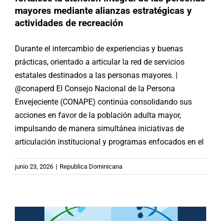
mayores mediante alianzas estratégicas y
actividades de recreación
Durante el intercambio de experiencias y buenas
prácticas, orientado a articular la red de servicios
estatales destinados a las personas mayores. |
@conaperd El Consejo Nacional de la Persona
Envejeciente (CONAPE) continúa consolidando sus
acciones en favor de la población adulta mayor,
impulsando de manera simultánea iniciativas de
articulación institucional y programas enfocados en el
Nota Central B35 | Construir
comunidad: estrategias
junio 23, 2026
|
Republica Dominicana
iberoamericanas frente a la soledad
en la vejez
Argentina
Brasil
Chile
España
México
Noticias
Paraguay
Republica Dominicana
Uruguay