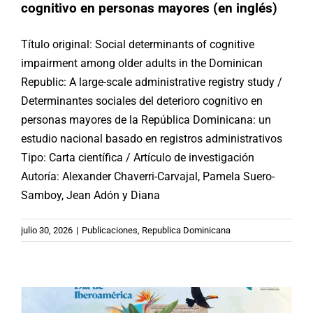
cognitivo en personas mayores (en inglés)
Título original: Social determinants of cognitive
impairment among older adults in the Dominican
Republic: A large-scale administrative registry study /
Determinantes sociales del deterioro cognitivo en
personas mayores de la República Dominicana: un
estudio nacional basado en registros administrativos
Tipo: Carta científica / Artículo de investigación
Autoría: Alexander Chaverri-Carvajal, Pamela Suero-
Samboy, Jean Adón y Diana
19 de julio de 2026: Día de
Iberoamérica, 35 años construyendo
julio 30, 2026
|
Publicaciones
,
Republica Dominicana
comunidad rumbo a la Cumbre de
Madrid
Argentina
Brasil
Chile
España
México
Noticias
Paraguay
Republica Dominicana
Uruguay