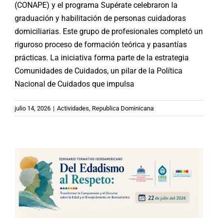
(CONAPE) y el programa Supérate celebraron la
graduación y habilitación de personas cuidadoras
domiciliarias. Este grupo de profesionales completó un
riguroso proceso de formación teórica y pasantías
prácticas. La iniciativa forma parte de la estrategia
Comunidades de Cuidados, un pilar de la Política
Nacional de Cuidados que impulsa
CONAPE-OISS-PICSPAM: Seminario
Iberoamericano «Del Edadismo al
julio 14, 2026
|
Actividades
,
Republica Dominicana
Respeto»
Argentina
Brasil
Chile
España
México
Noticias
Paraguay
Republica Dominicana
Uruguay