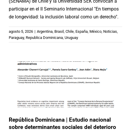
(SENAMA) de Chile y la Universidad SEK convocan a
participar en el II Seminario Internacional "En tiempos
de longevidad: la inclusión laboral como un derecho".
República Dominicana | Estudio
agosto 5, 2026
|
Argentina
,
Brasil
,
Chile
,
España
,
México
,
Noticias
,
nacional sobre determinantes
Paraguay
,
Republica Dominicana
,
Uruguay
sociales del deterioro cognitivo en
personas mayores (en inglés)
Publicaciones
Republica Dominicana
República Dominicana | Estudio nacional
sobre determinantes sociales del deterioro