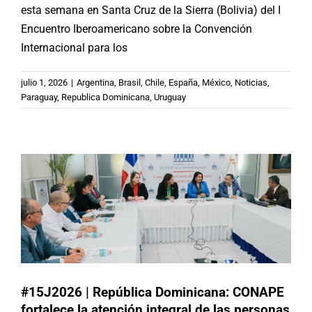
esta semana en Santa Cruz de la Sierra (Bolivia) del I
Encuentro Iberoamericano sobre la Convención
Internacional para los
#15J2026 | República Dominicana:
julio 1, 2026
|
Argentina
,
Brasil
,
Chile
,
España
,
México
,
Noticias
,
CONAPE fortalece la atención
Paraguay
,
Republica Dominicana
,
Uruguay
integral de las personas mayores
mediante alianzas estratégicas y
actividades de recreación
Republica Dominicana
#15J2026 | República Dominicana: CONAPE
fortalece la atención integral de las personas