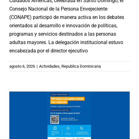
Cuidados Américas, celebrada en Santo Domingo, el
Consejo Nacional de la Persona Envejeciente
(CONAPE) participó de manera activa en los debates
orientados al desarrollo e innovación de políticas,
programas y servicios destinados a las personas
adultas mayores. La delegación institucional estuvo
encabezada por el director ejecutivo
INMAYORES-OISS-PICSPAM: Curso
internacional “Miradas actuales
agosto 6, 2026
|
Actividades
,
Republica Dominicana
sobre las vejeces”
Argentina
Brasil
Chile
España
México
Noticias
Paraguay
Republica Dominicana
Uruguay