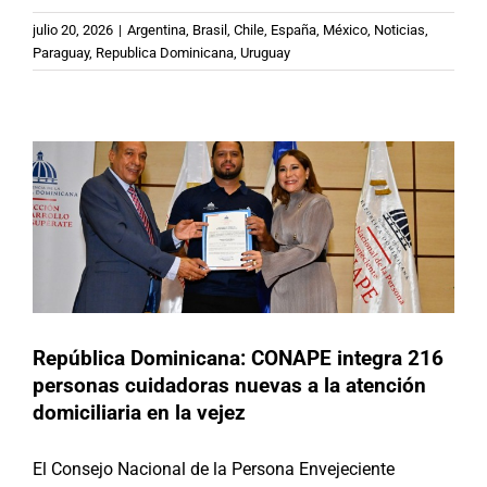
República Dominicana: CONAPE
julio 20, 2026
|
Argentina
,
Brasil
,
Chile
,
España
,
México
,
Noticias
,
integra 216 personas cuidadoras
Paraguay
,
Republica Dominicana
,
Uruguay
nuevas a la atención domiciliaria en
la vejez
Actividades
Republica Dominicana
República Dominicana: CONAPE integra 216
personas cuidadoras nuevas a la atención
domiciliaria en la vejez
El Consejo Nacional de la Persona Envejeciente