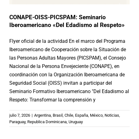
CONAPE-OISS-PICSPAM: Seminario
Iberoamericano «Del Edadismo al Respeto»
Flyer oficial de la actividad En el marco del Programa
Iberoamericano de Cooperación sobre la Situación de
las Personas Adultas Mayores (PICSPAM), el Consejo
Nacional de la Persona Envejeciente (CONAPE), en
coordinación con la Organización Iberoamericana de
Seguridad Social (OISS) invitan a participar del
Seminario Formativo Iberoamericano "Del Edadismo al
Respeto: Transformar la comprensión y
AECID-IMSERSO: Iberoamérica
julio 7, 2026
|
Argentina
,
Brasil
,
Chile
,
España
,
México
,
Noticias
,
busca consolidar una posición
Paraguay
,
Republica Dominicana
,
Uruguay
común ante la futura Convención de
Naciones Unidas