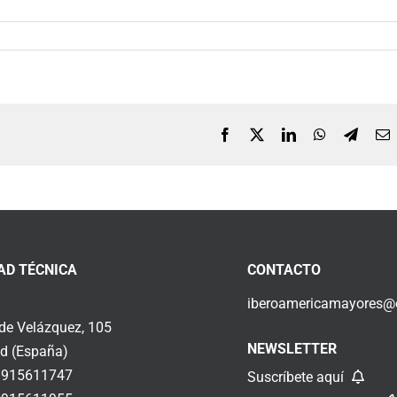
Facebook
X
LinkedIn
WhatsApp
Telegr
C
e
AD TÉCNICA
CONTACTO
iberoamericamayores@o
 de Velázquez, 105
NEWSLETTER
d (España)
 915611747
Suscríbete aquí