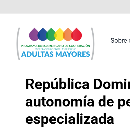
Saltar
contenido
al
contenido
Sobre 
República Domi
autonomía de p
especializada