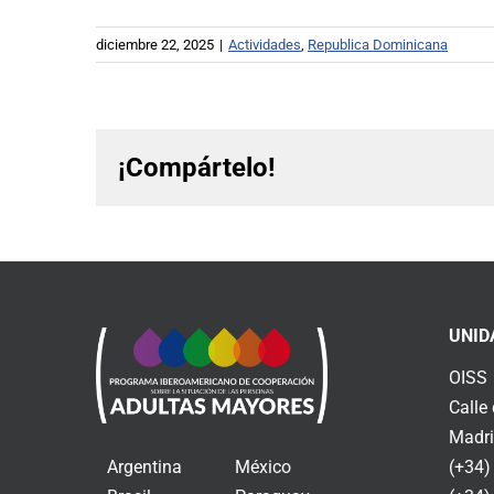
diciembre 22, 2025
|
Actividades
,
Republica Dominicana
¡Compártelo!
UNID
OISS
Calle
Madri
Argentina
México
(+34)