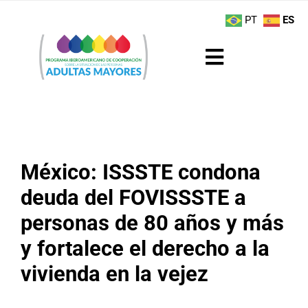
Saltar
contenido
PT
ES
al
contenido
Toggle
Navigation
Sobre el Programa
Noticias
México: ISSSTE condona
Actividades
deuda del FOVISSSTE a
personas de 80 años y más
Boletín
y fortalece el derecho a la
Buenas Prácticas
vivienda en la vejez
Recursos