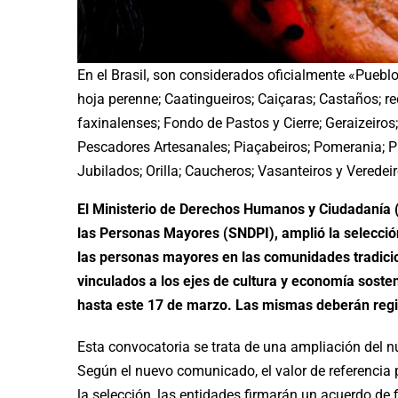
En el Brasil, son considerados oficialmente «Puebl
hoja perenne; Caatingueiros; Caiçaras; Castaños; re
faxinalenses; Fondo de Pastos y Cierre; Geraizeiros
Pescadores Artesanales; Piaçabeiros; Pomerania; P
Jubilados; Orilla; Caucheros; Vasanteiros y Verede
El Ministerio de Derechos Humanos y Ciudadanía (
las Personas Mayores (SNDPI), amplió la selecció
las personas mayores en las comunidades tradicio
vinculados a los ejes de cultura y economía soste
hasta este 17 de marzo. Las mismas deberán regist
Esta convocatoria se trata de una ampliación del 
Según el nuevo comunicado, el valor de referencia 
la selección, las entidades firmarán un acuerdo de 