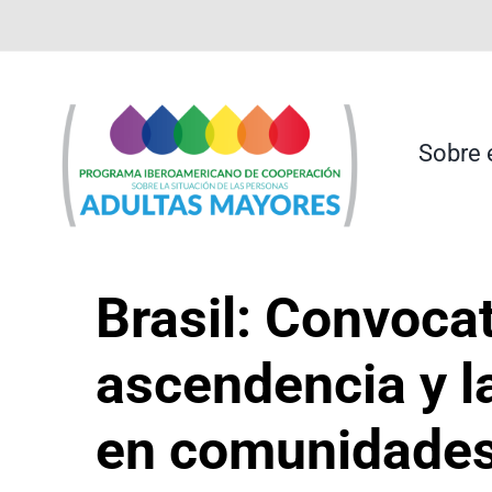
Saltar
contenido
al
contenido
Sobre 
Brasil: Convocat
ascendencia y l
en comunidades 