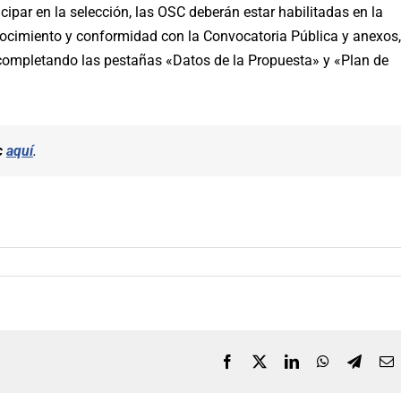
cipar en la selección, las OSC deberán estar habilitadas en la
nocimiento y conformidad con la Convocatoria Pública y anexos,
 completando las pestañas «Datos de la Propuesta» y «Plan de
c
aquí
.
Facebook
X
LinkedIn
WhatsApp
Telegr
C
e