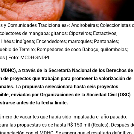
os y Comunidades Tradicionales»: Andirobeiras; Coleccionistas 
colectores de mangaba; gitanos; Cipozeiros; Extractivos;
; Ilhéus; Indígena; Encendedores; marroquíes; Pantanales;
ueblo de Terreiro; Rompedores de coco Babaçu; quilombolas;
iros | Foto: MCDH-SNDPI
MDHC), a través de la Secretaría Nacional de los Derechos de
n de proyectos que trabajan para promover la valorización de
nales. La propuesta seleccionará hasta seis proyectos
nible, enviadas por Organizaciones de la Sociedad Civil (OSC)
rarse antes de la fecha límite.
número de vacantes que había sido impulsada el año pasado.
para las propuestas es de hasta R$ 150 mil (Reales). Después d
financiación con el MDHC. Se espera que el resultado definitivo