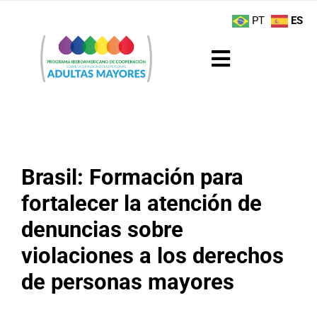
Saltar
contenido
PT
ES
al
contenido
Toggle
Navigation
Sobre el Programa
Noticias
Brasil: Formación para
Actividades
fortalecer la atención de
denuncias sobre
Boletín
violaciones a los derechos
Buenas Prácticas
de personas mayores
Recursos