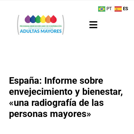
Saltar
contenido
PT
ES
al
contenido
Toggle
Navigation
Sobre el Programa
Noticias
España: Informe sobre
Actividades
envejecimiento y bienestar,
Boletín
«una radiografía de las
personas mayores»
Buenas Prácticas
Recursos