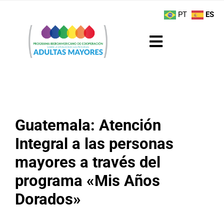
Saltar
contenido
PT
ES
al
contenido
Toggle
Navigation
Sobre el Programa
Noticias
Guatemala: Atención
Actividades
Integral a las personas
mayores a través del
Boletín
programa «Mis Años
Buenas Prácticas
Dorados»
Recursos