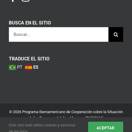
BUSCA EN EL SITIO
Buscar:
TRADUCE EL SITIO
PT
ES
© 2026 Programa Iberoamericano de Cooperación sobre la Situación
de las Personas Adultas Mayores (PICSPAM)
Este sitio web utiliza cookies y servicios
ACEPTAR
Aviso Legal
Política de Privacidad y Seguridad
de terceros.