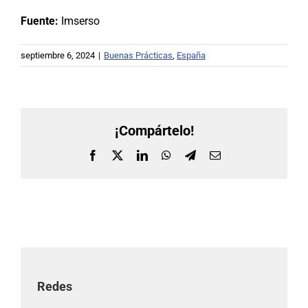
Fuente:
Imserso
septiembre 6, 2024
|
Buenas Prácticas
,
España
¡Compártelo!
Facebook
X
LinkedIn
WhatsApp
Telegram
Correo
electrónico
Redes