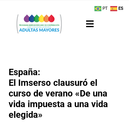
Saltar
contenido
PT
ES
al
contenido
Toggle
Navigation
Sobre el Programa
Noticias
España:
Actividades
El Imserso clausuró el
curso de verano «De una
Boletín
vida impuesta a una vida
Buenas Prácticas
elegida»
Recursos