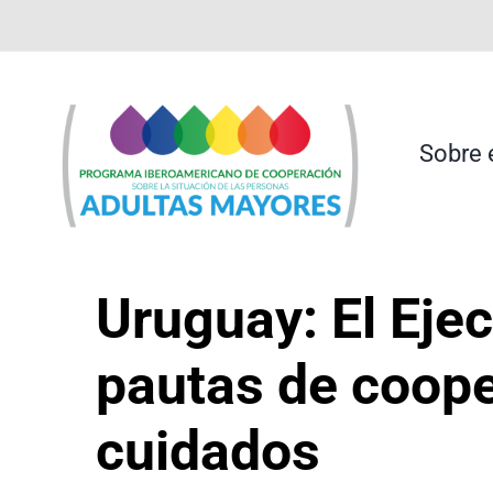
Saltar
contenido
al
contenido
Sobre 
Uruguay: El Eje
pautas de coope
cuidados