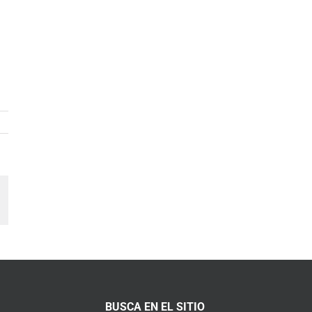
am
orreo
lectrónico
BUSCA EN EL SITIO