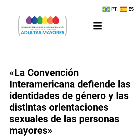
Saltar
contenido
PT
ES
al
contenido
Toggle
Navigation
Sobre el Programa
Noticias
«La Convención
Interamericana defiende las
Actividades
identidades de género y las
Boletín
distintas orientaciones
sexuales de las personas
Buenas Prácticas
mayores»
Recursos