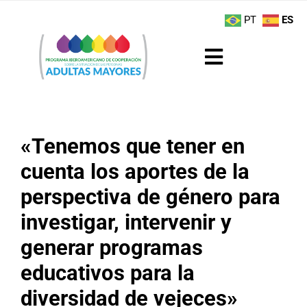
Saltar
contenido
PT
ES
al
contenido
Toggle
Navigation
Sobre el Programa
«Tenemos que tener en
Noticias
cuenta los aportes de la
Actividades
perspectiva de género para
investigar, intervenir y
Boletín
generar programas
Buenas Prácticas
educativos para la
diversidad de vejeces»
Recursos