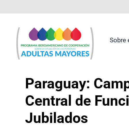
Saltar
contenido
al
contenido
Sobre 
Paraguay: Campa
Central de Func
Jubilados