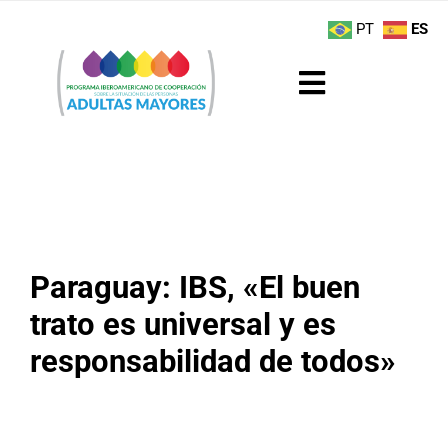
Saltar
contenido
PT
ES
al
contenido
Toggle
Navigation
Sobre el Programa
Noticias
Actividades
Paraguay: IBS, «El buen
trato es universal y es
Boletín
responsabilidad de todos»
Buenas Prácticas
Recursos