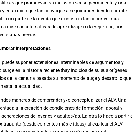
olíticas que promuevan su inclusión social permanente y una
ón y educación que las convoque a seguir aprendiendo durante
lir con parte de la deuda que existe con las cohortes más
a diversas alternativas de aprendizaje en la vejez que, por
en etapas previas.
umbrar interpretaciones
Vida puede suponer extensiones interminables de argumentos y
urge en la historia reciente (hay indicios de su sus orígenes
ados de la centuria pasada su momento de auge y desarrollo que
 hasta la actualidad.
andes maneras de comprender y/o conceptualizar el ALV. Una
ientada a la creación de condiciones de formación laboral y
 generaciones de jóvenes y adultos/as. La otra lo hace a partir 
rapunto (desde corrientes más críticas) al explicar el ALV
íticas y socioculturales, como un enfoque integral.