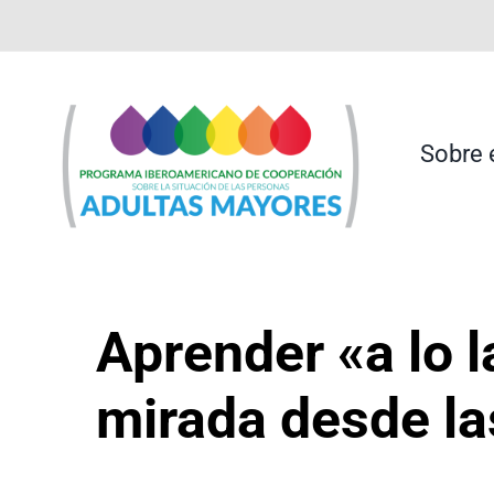
Saltar
contenido
al
contenido
Sobre 
Aprender «a lo l
mirada desde la