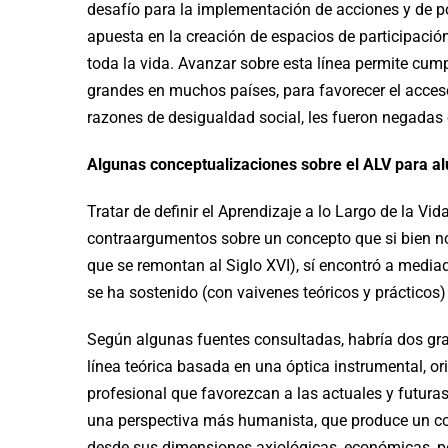
desafío para la implementación de acciones y de p
apuesta en la creación de espacios de participaci
toda la vida. Avanzar sobre esta línea permite cump
grandes en muchos países, para favorecer el acceso 
razones de desigualdad social, les fueron negadas 
Algunas conceptualizaciones sobre el ALV para al
Tratar de definir el Aprendizaje a lo Largo de la 
contraargumentos sobre un concepto que si bien no s
que se remontan al Siglo XVI), sí encontró a medi
se ha sostenido (con vaivenes teóricos y prácticos)
Según algunas fuentes consultadas, habría dos gr
línea teórica basada en una óptica instrumental, or
profesional que favorezcan a las actuales y futuras
una perspectiva más humanista, que produce un cont
desde sus dimensiones axiológicas, económicas, pol