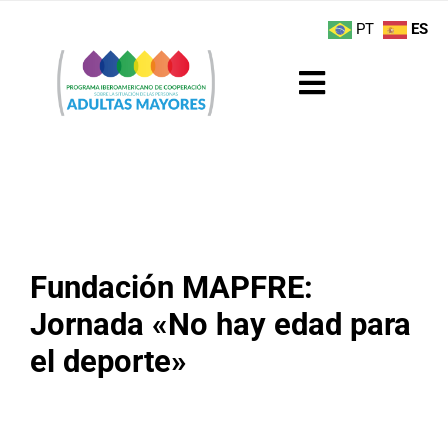
Saltar
contenido
PT
ES
al
contenido
Toggle
Navigation
Sobre el Programa
Noticias
Actividades
Fundación MAPFRE:
Jornada «No hay edad para
Boletín
el deporte»
Buenas Prácticas
Recursos