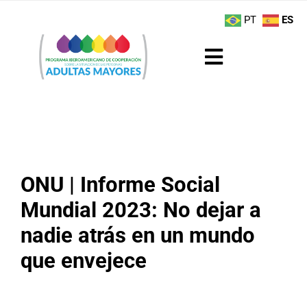
Saltar
contenido
PT
ES
al
contenido
Toggle
Navigation
Sobre el Programa
Noticias
ONU | Informe Social
Actividades
Mundial 2023: No dejar a
Boletín
nadie atrás en un mundo
que envejece
Buenas Prácticas
Recursos