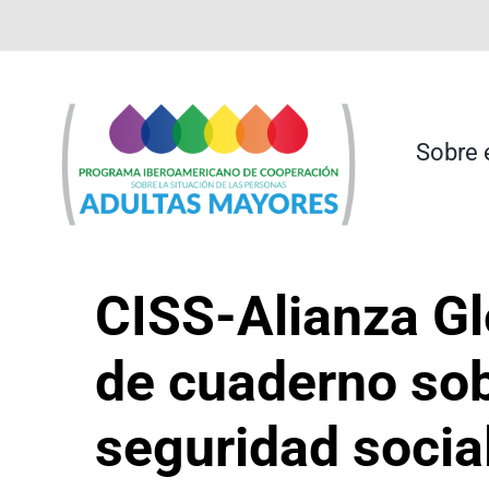
Saltar
contenido
al
contenido
Sobre 
CISS-Alianza Gl
de cuaderno sob
seguridad socia