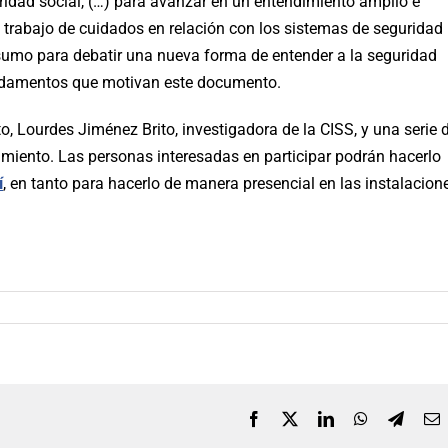
guridad social, (…) para avanzar en un entendimiento amplio e
l trabajo de cuidados en relación con los sistemas de seguridad
insumo para debatir una nueva forma de entender a la seguridad
fundamentos que motivan este documento.
o, Lourdes Jiménez Brito, investigadora de la CISS, y una serie 
iento. Las personas interesadas en participar podrán hacerlo
í
, en tanto para hacerlo de manera presencial en las instalacion
Facebook
X
LinkedIn
WhatsApp
Telegr
C
e