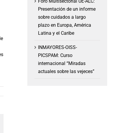
Foro Multisectorial UE-ALC:
Presentación de un informe
sobre cuidados a largo
plazo en Europa, América
Latina y el Caribe
de
INMAYORES-OISS-
es
PICSPAM: Curso
internacional “Miradas
actuales sobre las vejeces”
am
orreo
lectrónico