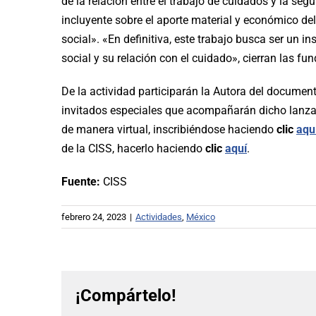
de la relación entre el trabajo de cuidados y la se
incluyente sobre el aporte material y económico de
social». «En definitiva, este trabajo busca ser un 
social y su relación con el cuidado», cierran las 
De la actividad participarán la Autora del document
invitados especiales que acompañarán dicho lanzam
de manera virtual, inscribiéndose haciendo
clic
aqu
de la CISS, hacerlo haciendo
clic
aquí
.
Fuente:
CISS
febrero 24, 2023
|
Actividades
,
México
¡Compártelo!