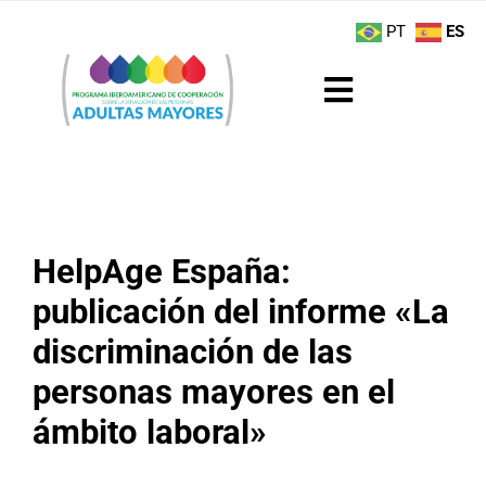
Saltar
contenido
PT
ES
al
contenido
Toggle
Navigation
Sobre el Programa
Noticias
HelpAge España:
Actividades
publicación del informe «La
discriminación de las
Boletín
personas mayores en el
Buenas Prácticas
ámbito laboral»
Recursos