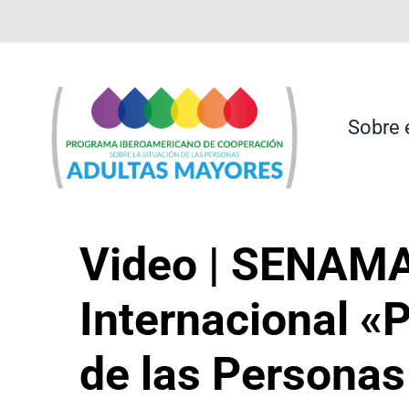
Saltar
contenido
al
contenido
Sobre 
Video | SENAM
Internacional «
de las Persona