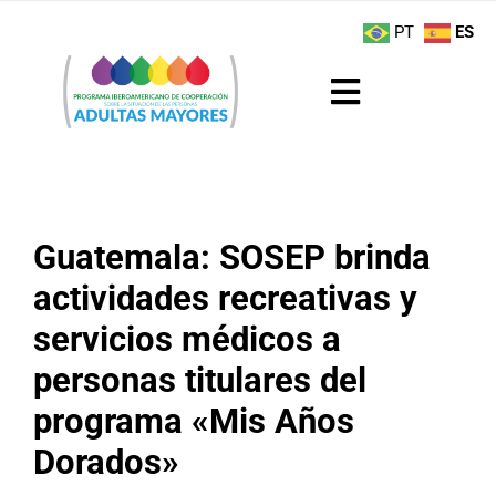
Saltar
contenido
PT
ES
al
contenido
Toggle
Navigation
Sobre el Programa
Noticias
Guatemala: SOSEP brinda
actividades recreativas y
Actividades
servicios médicos a
Boletín
personas titulares del
programa «Mis Años
Buenas Prácticas
Dorados»
Recursos