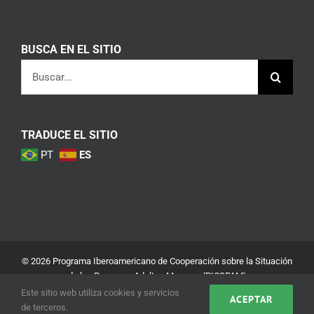
BUSCA EN EL SITIO
Buscar:
TRADUCE EL SITIO
PT
ES
© 2026 Programa Iberoamericano de Cooperación sobre la Situación
de las Personas Adultas Mayores (PICSPAM)
Este sitio web utiliza cookies y servicios
ACEPTAR
Aviso Legal
Política de Privacidad y Seguridad
de terceros.