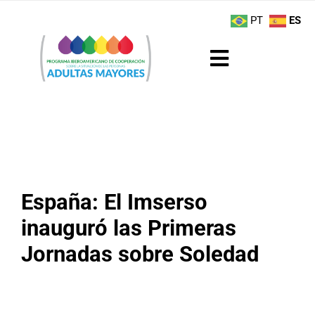
Saltar
contenido
PT
ES
al
contenido
Toggle
Navigation
Sobre el Programa
Noticias
Actividades
España: El Imserso
inauguró las Primeras
Boletín
Jornadas sobre Soledad
Buenas Prácticas
Recursos