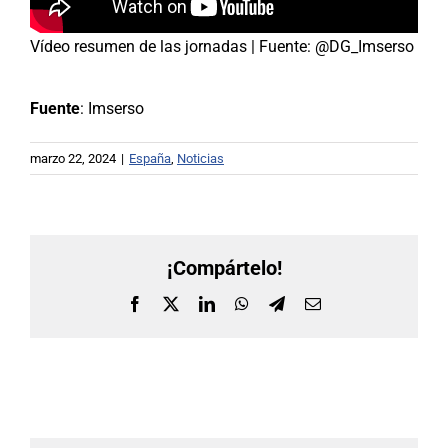
Vídeo resumen de las jornadas | Fuente:
@DG_Imserso
Fuente
: Imserso
marzo 22, 2024
|
España
,
Noticias
¡Compártelo!
Facebook
X
LinkedIn
WhatsApp
Telegram
Correo
electrónico