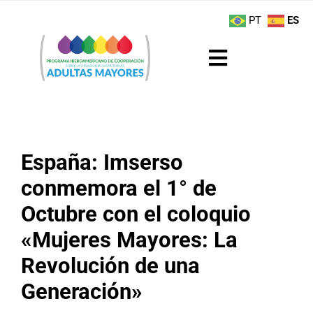
Saltar
contenido
PT
ES
al
contenido
Toggle
Navigation
Sobre el Programa
Noticias
España: Imserso
conmemora el 1° de
Actividades
Octubre con el coloquio
Boletín
«Mujeres Mayores: La
Revolución de una
Buenas Prácticas
Generación»
Recursos