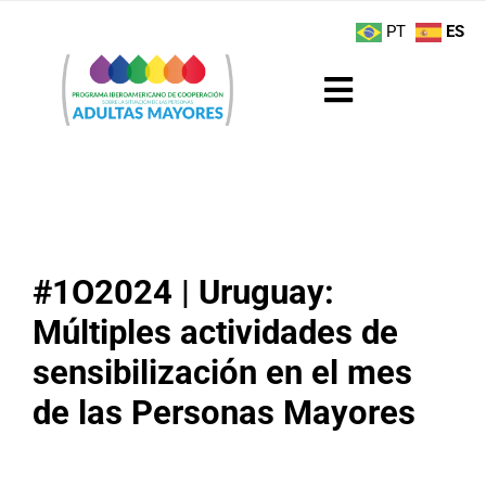
Saltar
contenido
PT
ES
al
contenido
Toggle
Navigation
Sobre el Programa
Noticias
#1O2024 | Uruguay:
Actividades
Múltiples actividades de
Boletín
sensibilización en el mes
de las Personas Mayores
Buenas Prácticas
Recursos