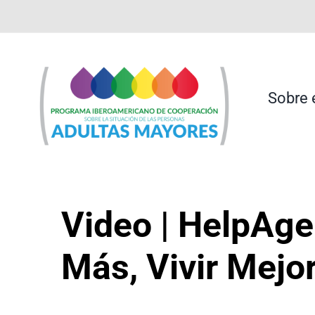
Saltar
contenido
al
contenido
Sobre 
Video | HelpAge 
Más, Vivir Mejo