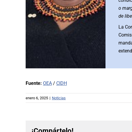
condic
o marg
de libe
La Com
Comisi
mandat
extend
Fuente:
OEA
/
CIDH
enero 6, 2025
|
Noticias
¡Compártelo!