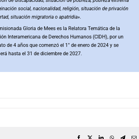
ión de discapacidad, situación de pobreza, pobreza extrema
inación social, nacionalidad, religión, situación de privación
rtad, situación migratoria o apatridia»
.
isionada Gloria de Mees es la Relatora Temática de la
ón Interamericana de Derechos Humanos (CIDH), por un
o de 4 años que comenzó el 1° de enero de 2024 y se
erá hasta el 31 de diciembre de 2027.
Facebook
X
LinkedIn
WhatsApp
Telegr
C