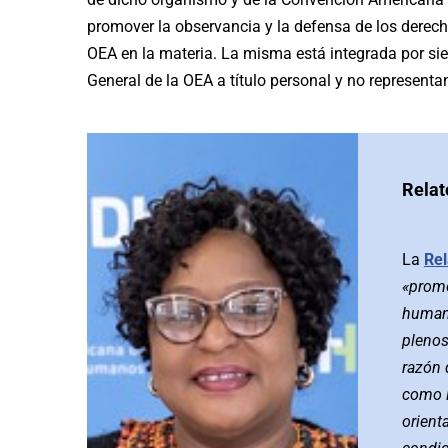
promover la observancia y la defensa de los derec
OEA en la materia. La misma está integrada por si
General de la OEA a título personal y no representa
Relat
La
Rel
«promo
humano
plenos
razón 
como l
orient