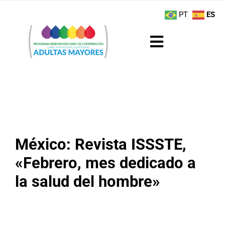
Saltar
contenido
PT
ES
al
contenido
Toggle
Navigation
Sobre el Programa
Noticias
Actividades
México: Revista ISSSTE,
«Febrero, mes dedicado a
Boletín
la salud del hombre»
Buenas Prácticas
Recursos