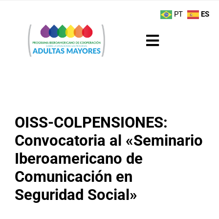
Saltar
contenido
PT
ES
al
contenido
Toggle
Navigation
Sobre el Programa
Noticias
OISS-COLPENSIONES:
Actividades
Convocatoria al «Seminario
Iberoamericano de
Boletín
Comunicación en
Buenas Prácticas
Seguridad Social»
Recursos