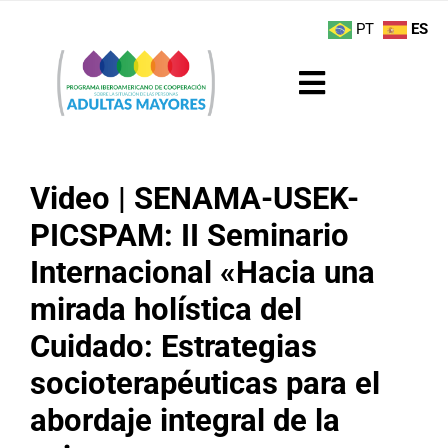
Saltar
contenido
PT
ES
al
contenido
Toggle
Navigation
Sobre el Programa
Video | SENAMA-USEK-
Noticias
PICSPAM: II Seminario
Internacional «Hacia una
Actividades
mirada holística del
Boletín
Cuidado: Estrategias
socioterapéuticas para el
Buenas Prácticas
abordaje integral de la
Recursos