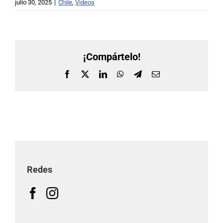
julio 30, 2025
|
Chile
,
Videos
¡Compártelo!
Facebook
X
LinkedIn
WhatsApp
Telegram
Correo
electrónico
Redes