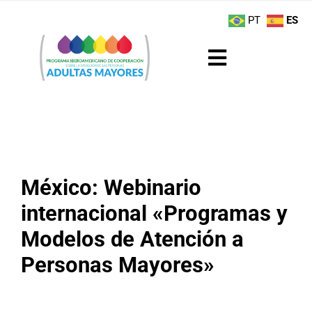
Saltar
contenido
PT
ES
al
contenido
Toggle
Navigation
Sobre el Programa
Noticias
México: Webinario
Actividades
internacional «Programas y
Boletín
Modelos de Atención a
Personas Mayores»
Buenas Prácticas
Recursos