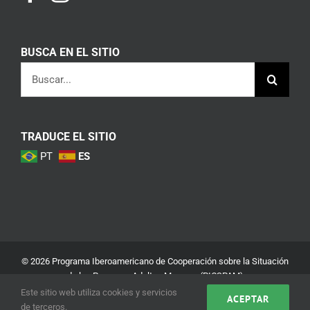
BUSCA EN EL SITIO
Buscar:
TRADUCE EL SITIO
PT
ES
© 2026 Programa Iberoamericano de Cooperación sobre la Situación
de las Personas Adultas Mayores (PICSPAM)
Este sitio web utiliza cookies y servicios
ACEPTAR
Aviso Legal
Política de Privacidad y Seguridad
de terceros.