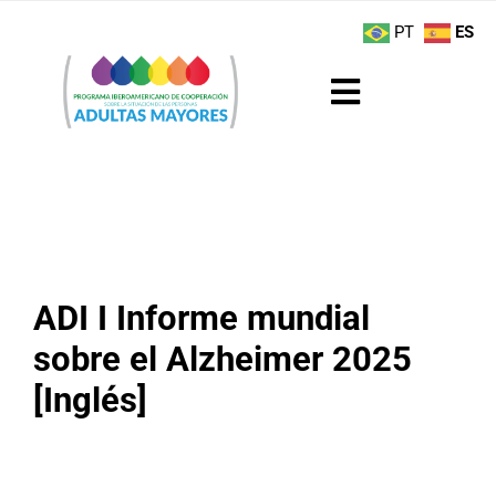
Saltar
contenido
PT
ES
al
contenido
Toggle
Navigation
Sobre el Programa
Noticias
Actividades
ADI I Informe mundial
sobre el Alzheimer 2025
Boletín
[Inglés]
Buenas Prácticas
Recursos