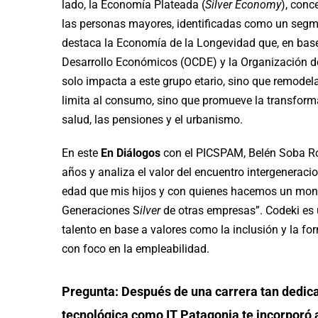
lado, la Economía Plateada (
Silver Economy
), conc
las personas mayores, identificadas como un segmen
destaca la Economía de la Longevidad que, en base
Desarrollo Económicos (OCDE) y la Organización d
solo impacta a este grupo etario, sino que remodela
limita al consumo, sino que promueve la transform
salud, las pensiones y el urbanismo.
En este
En Diálogos
con el PICSPAM, Belén Soba Roj
años y analiza el valor del encuentro intergenerac
edad que mis hijos y con quienes hacemos un montó
Generaciones S
ilver
de otras empresas”. Codeki es
talento en base a valores como la inclusión y la fo
con foco en la empleabilidad.
Pregunta: Después de una carrera tan dedic
tecnológica como IT Patagonia te incorporó 