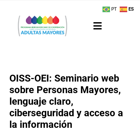
Saltar
contenido
PT
ES
al
contenido
Toggle
Navigation
Sobre el Programa
Noticias
OISS-OEI: Seminario web
Actividades
sobre Personas Mayores,
lenguaje claro,
Boletín
ciberseguridad y acceso a
Buenas Prácticas
la información
Recursos