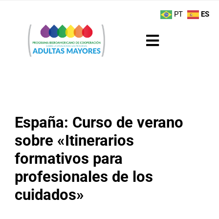
Saltar
contenido
PT
ES
al
contenido
Toggle
Navigation
Sobre el Programa
Noticias
España: Curso de verano
Actividades
sobre «Itinerarios
formativos para
Boletín
profesionales de los
Buenas Prácticas
cuidados»
Recursos