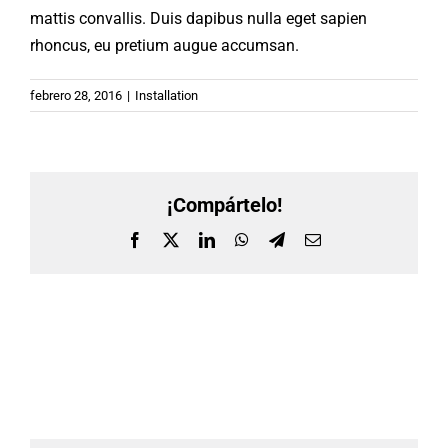
mattis convallis. Duis dapibus nulla eget sapien
rhoncus, eu pretium augue accumsan.
Buscar:
febrero 28, 2016
|
Installation
¡Compártelo!
Facebook
X
LinkedIn
WhatsApp
Telegram
Correo
electrónico