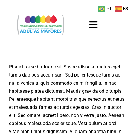
Saltar
contenido
PT
ES
al
contenido
Toggle
Navigation
Sobre el Programa
Noticias
Phasellus sed rutrum est. Suspendisse at metus eget
turpis dapibus accumsan. Sed pellentesque turpis ac
Actividades
nulla vehicula, quis commodo enim fringilla. In hac
habitasse platea dictumst. Mauris gravida odio turpis.
Boletín
Pellentesque habitant morbi tristique senectus et netus
et malesuada fames ac turpis egestas. Cras in auctor
Buenas Prácticas
elit. Sed ornare laoreet libero, non viverra justo. Aenean
dapibus malesuada scelerisque. Vestibulum at orci
Recursos
vitae nibh finibus dignissim. Aliquam pharetra nibh in