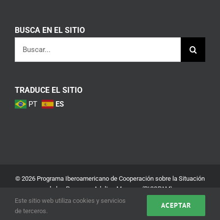
BUSCA EN EL SITIO
Buscar:
TRADUCE EL SITIO
PT
ES
© 2026 Programa Iberoamericano de Cooperación sobre la Situación
de las Personas Adultas Mayores (PICSPAM)
Este sitio web utiliza cookies y servicios
ACEPTAR
Aviso Legal
Política de Privacidad y Seguridad
de terceros.