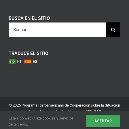
BUSCA EN EL SITIO
Buscar:
TRADUCE EL SITIO
PT
ES
© 2026 Programa Iberoamericano de Cooperación sobre la Situación
de las Personas Adultas Mayores (PICSPAM)
Este sitio web utiliza cookies y servicios
ACEPTAR
Aviso Legal
Política de Privacidad y Seguridad
de terceros.