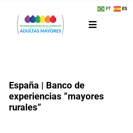
Saltar
contenido
PT
ES
al
contenido
Toggle
Navigation
Sobre el Programa
Noticias
Actividades
España | Banco de
experiencias “mayores
Boletín
rurales”
Buenas Prácticas
Recursos