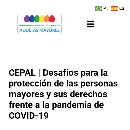
Saltar
contenido
PT
ES
al
contenido
Toggle
Navigation
Sobre el Programa
Noticias
CEPAL | Desafíos para la
Actividades
protección de las personas
mayores y sus derechos
Boletín
frente a la pandemia de
Buenas Prácticas
COVID-19
Recursos