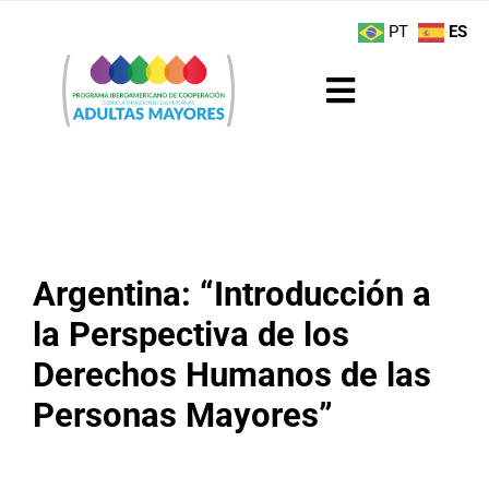
Saltar
contenido
PT
ES
al
contenido
Toggle
Navigation
Sobre el Programa
Noticias
Argentina: “Introducción a
Actividades
la Perspectiva de los
Boletín
Derechos Humanos de las
Personas Mayores”
Buenas Prácticas
Recursos