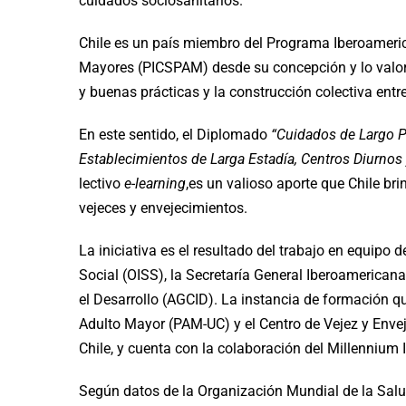
cuidados sociosanitarios.
Chile es un país miembro del Programa Iberoameric
Mayores (PICSPAM) desde su concepción y lo valor
y buenas prácticas y la construcción colectiva entr
En este sentido, el Diplomado
“Cuidados de Largo P
Establecimientos de Larga Estadía, Centros Diurnos
lectivo
e-learning
,es un valioso aporte que Chile br
vejeces y envejecimientos.
La iniciativa es el resultado del trabajo en equip
Social (OISS), la Secretaría General Iberoamerican
el Desarrollo (AGCID). La instancia de formación 
Adulto Mayor (PAM-UC) y el Centro de Vejez y Envej
Chile, y cuenta con la colaboración del Millennium 
Según datos de la Organización Mundial de la Sal