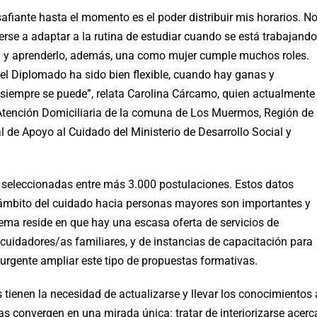
fiante hasta el momento es el poder distribuir mis horarios. N
verse a adaptar a la rutina de estudiar cuando se está trabajando
al y aprenderlo, además, una como mujer cumple muchos roles.
 el Diplomado ha sido bien flexible, cuando hay ganas y
 siempre se puede”, relata Carolina Cárcamo, quien actualmente
tención Domiciliaria de la comuna de Los Muermos, Región de
l de Apoyo al Cuidado del Ministerio de Desarrollo Social y
y seleccionadas entre más 3.000 postulaciones. Estos datos
 ámbito del cuidado hacia personas mayores son importantes y
blema reside en que hay una escasa oferta de servicios de
cuidadores/as familiares, y de instancias de capacitación para
s urgente ampliar este tipo de propuestas formativas.
 tienen la necesidad de actualizarse y llevar los conocimientos 
s convergen en una mirada única: tratar de interiorizarse acerc