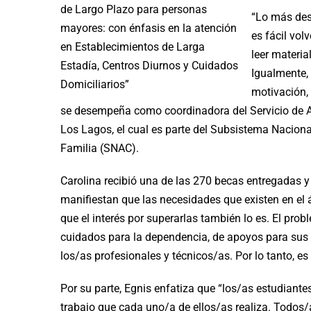
de Largo Plazo para personas
“Lo más desa
mayores: con énfasis en la atención
es fácil vol
en Establecimientos de Larga
leer materi
Estadía, Centros Diurnos y Cuidados
Igualmente,
Domiciliarios”
motivación,
se desempeña como coordinadora del Servicio de A
Los Lagos, el cual es parte del Subsistema Naciona
Familia (SNAC).
Carolina recibió una de las 270 becas entregadas 
manifiestan que las necesidades que existen en el
que el interés por superarlas también lo es. El pro
cuidados para la dependencia, de apoyos para sus 
los/as profesionales y técnicos/as. Por lo tanto, e
Por su parte, Egnis enfatiza que “los/as estudiantes
trabajo que cada uno/a de ellos/as realiza. Todos/a