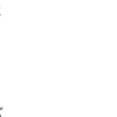
o
,
al
a