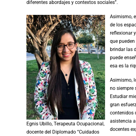
diferentes abordajes y contextos sociales”.
Asimismo, e
de los espac
reflexionar 
que pueden a
brindar las 
puede enseñ
esa es la ri
Asimismo, l
no siempre 
Estudiar mie
gran esfuer
contenidos 
asistencia a
Egnis Ubillo, Terapeuta Ocupacional,
docentes exp
docente del Diplomado “Cuidados