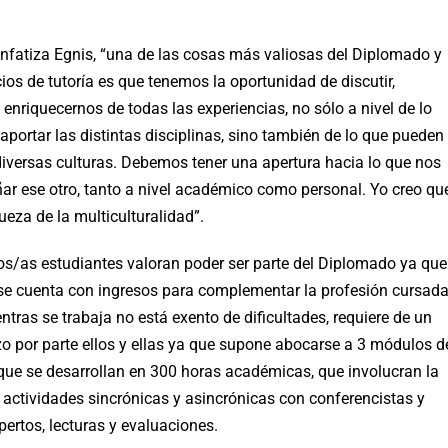
nfatiza Egnis, “una de las cosas más valiosas del Diplomado y
ios de tutoría es que tenemos la oportunidad de discutir,
y enriquecernos de todas las experiencias, no sólo a nivel de lo
portar las distintas disciplinas, sino también de lo que pueden
diversas culturas. Debemos tener una apertura hacia lo que nos
ar ese otro, tanto a nivel académico como personal. Yo creo qu
queza de la multiculturalidad”.
os/as estudiantes valoran poder ser parte del Diplomado ya que
se cuenta con ingresos para complementar la profesión cursada
ntras se trabaja no está exento de dificultades, requiere de un
zo por parte ellos y ellas ya que supone abocarse a 3 módulos d
que se desarrollan en 300 horas académicas, que involucran la
 actividades sincrónicas y asincrónicas con conferencistas y
ertos, lecturas y evaluaciones.