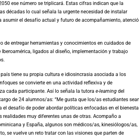
050 ese número se triplicará. Estas cifras indican que la
 décadas lo cual señala la urgente necesidad de instalar
a asumir el desafío actual y futuro de acompañamiento, atenci
ivo de entregar herramientas y conocimientos en cuidados de
e Iberoamérica, ligados al diseño, implementación y trabajo
os.
país tiene su propia cultura e idiosincrasia asociada a los
nfoques se convierte en una actividad reflexiva y de
a cada participante. Así lo señala la tutora
e-learning
del
 cargo de 24 alumnos/as: “Me gusta que los/as estudiantes sea
ea el desafío de poder abordar políticas enfocadas en el bienesta
s realidades muy diferentes unas de otras. Acompaño a
Dominicana y España, algunos son médicos/as, kinesiólogos/as,
o, se vuelve un reto tratar con las visiones que parten de