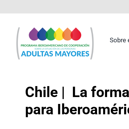
Saltar
contenido
al
contenido
Sobre 
Chile | La form
para Iberoaméri