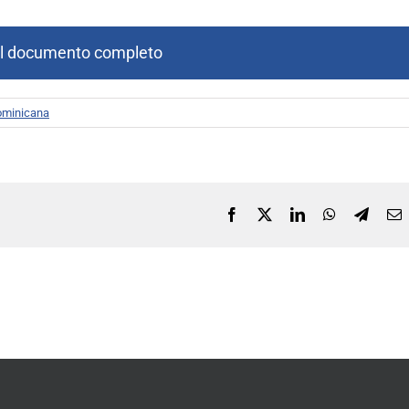
al documento completo
ominicana
Facebook
X
LinkedIn
WhatsApp
Telegr
C
e