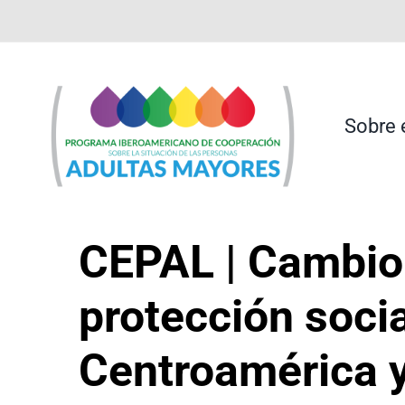
Saltar
contenido
al
contenido
Sobre 
CEPAL | Cambio
protección socia
Centroamérica 