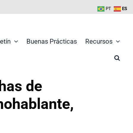
PT
ES
etín
Buenas Prácticas
Recursos
has de
anohablante,