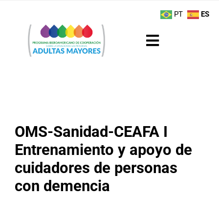
Saltar
contenido
PT
ES
al
contenido
Toggle
Navigation
Sobre el Programa
Noticias
OMS-Sanidad-CEAFA I
Actividades
Entrenamiento y apoyo de
Boletín
cuidadores de personas
con demencia
Buenas Prácticas
Recursos