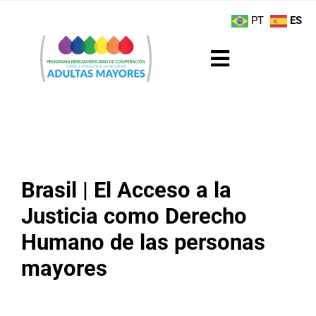
Saltar
contenido
PT
ES
al
contenido
Toggle
Navigation
Sobre el Programa
Noticias
Brasil | El Acceso a la
Actividades
Justicia como Derecho
Boletín
Humano de las personas
mayores
Buenas Prácticas
Recursos