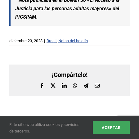
* Nota publicada en el Boletín 30 «El Acceso a la
Justicia para las personas adultas mayores» del
PICSPAM.
diciembre 23, 2023
|
Brasil
,
Notas del boletín
¡Compártelo!
Facebook
X
LinkedIn
WhatsApp
Telegram
Correo
electrónico
Este sitio web utiliza cookies y servicios
ACEPTAR
de terceros.