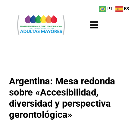
Saltar
contenido
PT
ES
al
contenido
Toggle
Navigation
Sobre el Programa
Noticias
Argentina: Mesa redonda
Actividades
sobre «Accesibilidad,
Boletín
diversidad y perspectiva
gerontológica»
Buenas Prácticas
Recursos