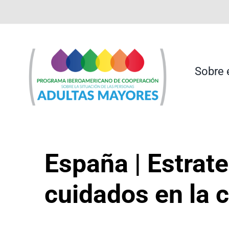
Saltar
contenido
al
contenido
Sobre 
España | Estrat
cuidados en la