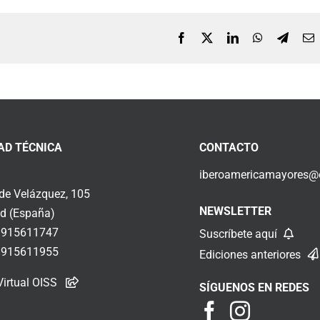
Facebook
X
LinkedIn
WhatsApp
Telegr
C
e
AD TÉCNICA
CONTACTO
iberoamericamayores@o
 de Velázquez, 105
NEWSLETTER
d (España)
 915611747
Suscríbete aquí
 915611955
Ediciones anteriores
Virtual OISS
SÍGUENOS EN REDES