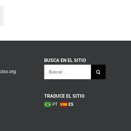
am
orreo
lectrónico
BUSCA EN EL SITIO
Buscar:
iss.org
TRADUCE EL SITIO
PT
ES