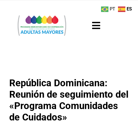
Saltar
contenido
PT
ES
al
contenido
Toggle
Navigation
Sobre el Programa
Noticias
República Dominicana:
Actividades
Reunión de seguimiento del
Boletín
«Programa Comunidades
de Cuidados»
Buenas Prácticas
Recursos