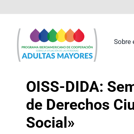
Saltar
contenido
al
contenido
Sobre 
OISS-DIDA: Sem
de Derechos Ciu
Social»