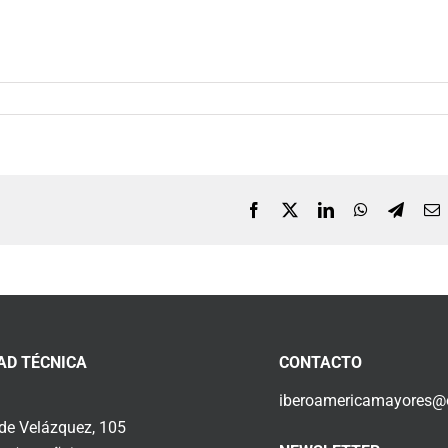
Facebook
X
LinkedIn
WhatsApp
Telegr
C
e
AD TÉCNICA
CONTACTO
iberoamericamayores@o
 de Velázquez, 105