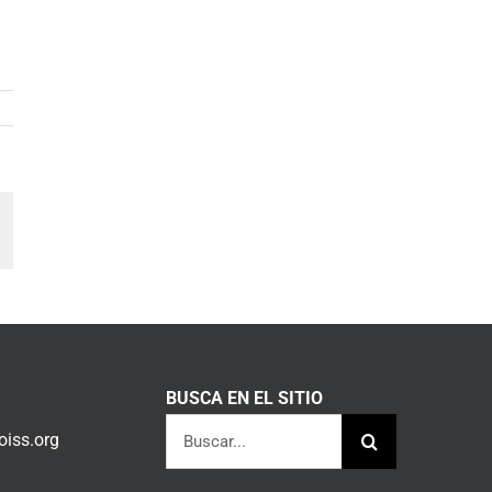
am
orreo
lectrónico
BUSCA EN EL SITIO
Buscar:
iss.org