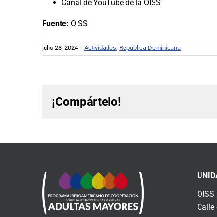
Canal de YouTube de la OISS
Fuente:
OISS
julio 23, 2024
|
Actividades
,
Republica Dominicana
¡Compártelo!
UNID
OISS
Calle